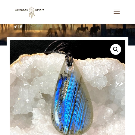
Accueil
/
Bijoux
/
Colliers
/
Pendentif Labradorite bleue
n°18