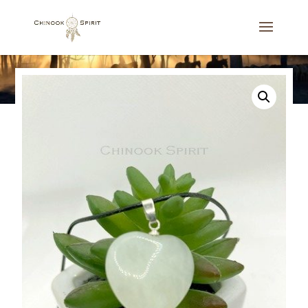
Accueil
/
Bijoux
/
Colliers
/
Pendentif Coeur Jade