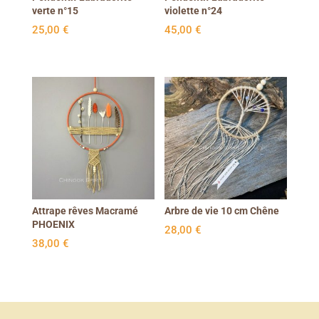
verte n°15
violette n°24
25,00
€
45,00
€
Attrape rêves Macramé
Arbre de vie 10 cm Chêne
PHOENIX
28,00
€
38,00
€