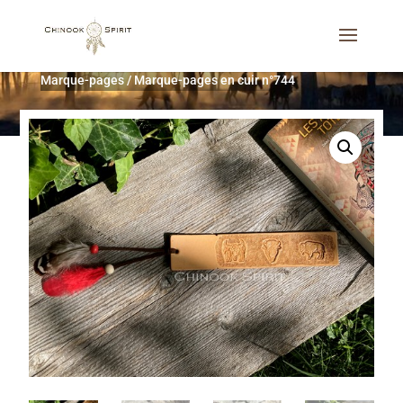
Accueil
/
Décoration d'intérieur
/
Cadeaux utiles
/
Marque-pages
/
Marque-pages en cuir n°744