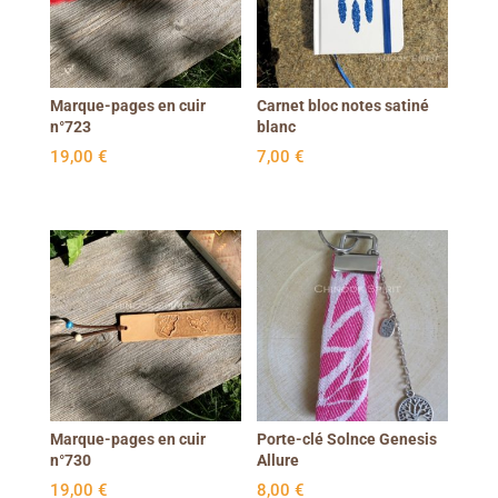
Marque-pages en cuir
Carnet bloc notes satiné
n°723
blanc
19,00
€
7,00
€
Marque-pages en cuir
Porte-clé Solnce Genesis
n°730
Allure
19,00
€
8,00
€