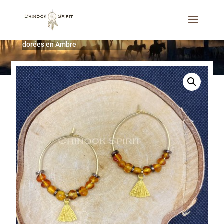
Accueil
/
Bijoux
/
Boucles d'oreilles
/
Créoles 3 cm
dorées en Ambre