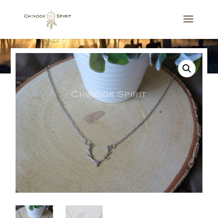
Accueil
/
Bijoux
/
Colliers
/
Collier bois de cerf