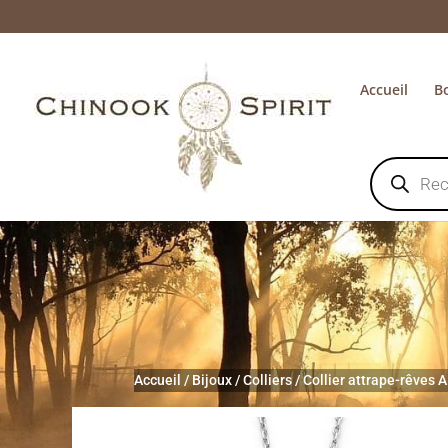
Accueil
B
Recherche
de
produits
Accueil
/
Bijoux
/
Colliers
/
Collier attrape-rêves