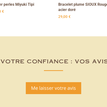
er perles Miyuki Tipi
Bracelet plume SIOUX Roug
acier doré
0
€
29,00
€
votre confiance : vos avi
Me laisser votre avis