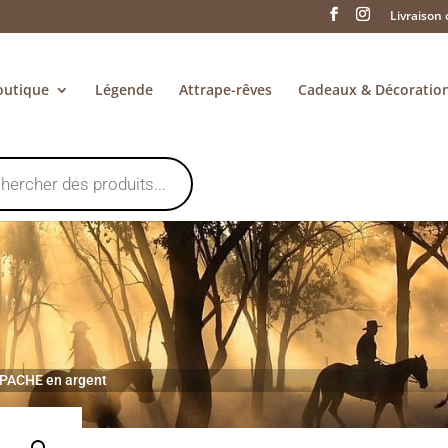
Livraison 
outique
Légende
Attrape-rêves
Cadeaux & Décoratio
 APACHE en argent