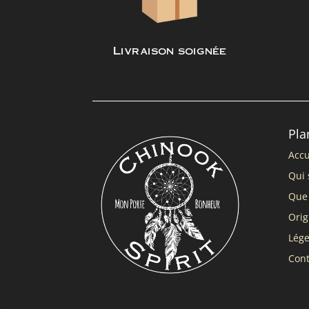
Livraison soignée
Pla
Accu
Qui 
Que 
Orig
Lég
Cont