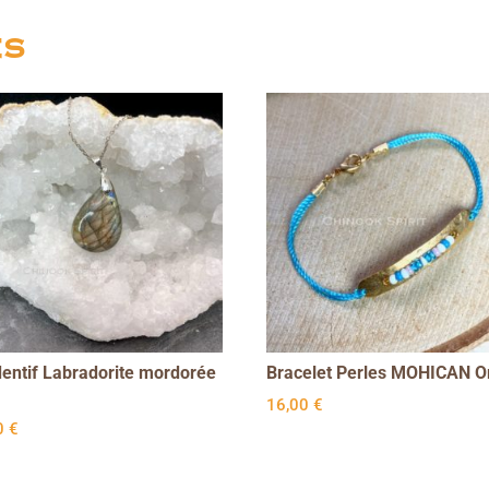
es
entif Labradorite mordorée
Bracelet Perles MOHICAN Or
16,00
€
0
€