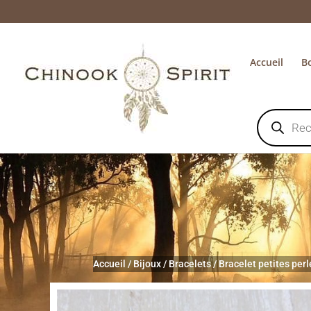
Accueil
B
Recherche
de
produits
Accueil
/
Bijoux
/
Bracelets
/
Bracelet petites per