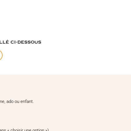
llé ci-dessous
mme, ado ou enfant.
ans « choisir une option »).