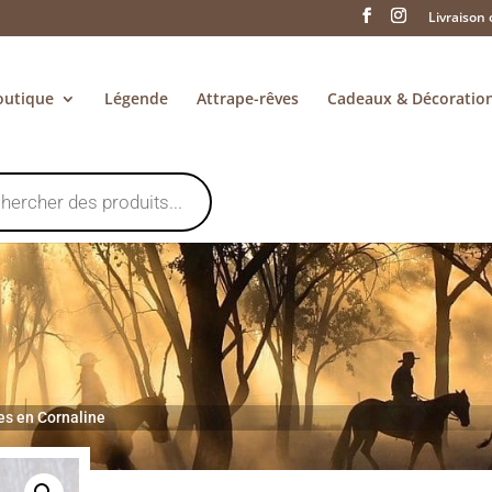
Livraison 
outique
Légende
Attrape-rêves
Cadeaux & Décoratio
les en Cornaline