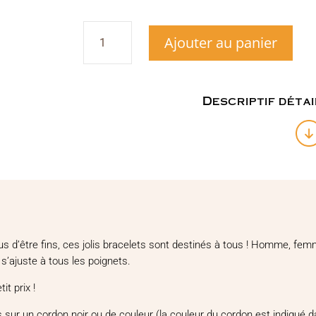
quantité
Ajouter au panier
de
Bracelet
petites
perles
en
Descriptif détai
Cornaline
plus d’être fins, ces jolis bracelets sont destinés à tous ! Homme, fe
s’ajuste à tous les poignets.
it prix !
s sur un cordon noir ou de couleur (la couleur du cordon est indiqué d