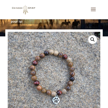
Accueil
/
Bijoux
/
Bracelets
/
Bracelets de protection
pour lui