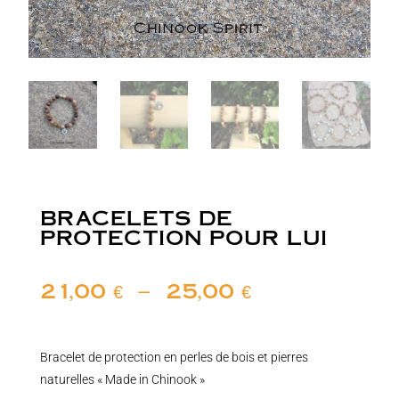
BRACELETS DE
PROTECTION POUR LUI
Plage
21,00
€
–
25,00
€
de
prix :
21,00 €
à
Bracelet de protection en perles de bois et pierres
25,00 €
naturelles « Made in Chinook »