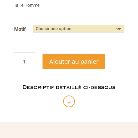
Taille Homme
Motif
quantité
Ajouter au panier
de
Bracelets
de
protection
pour
Descriptif détaillé ci-dessous
lui