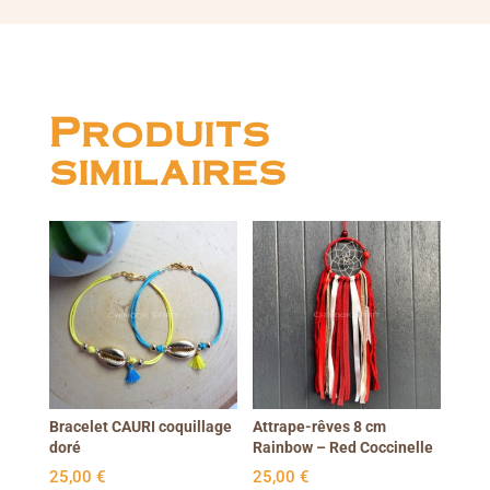
Produits
similaires
Bracelet CAURI coquillage
Attrape-rêves 8 cm
doré
Rainbow – Red Coccinelle
25,00
€
25,00
€