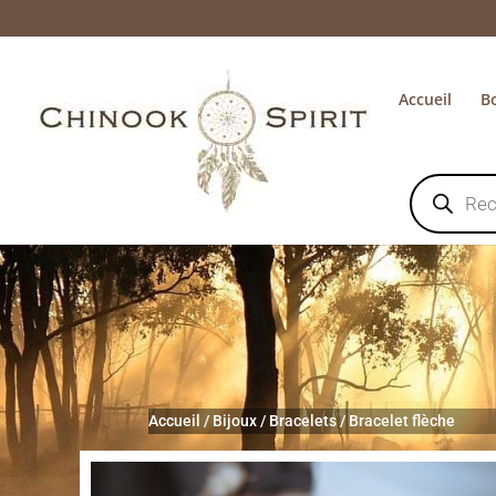
Accueil
B
Recherche
de
produits
Accueil
/
Bijoux
/
Bracelets
/
Bracelet flèche