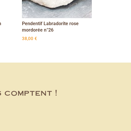
n
Pendentif Labradorite rose
mordorée n°26
38,00
€
s comptent !