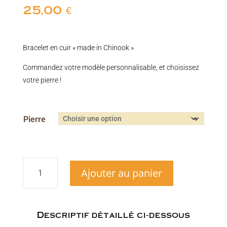
25,00
€
Bracelet en cuir « made in Chinook »
Commandez votre modèle personnalisable, et choisissez
votre pierre !
Pierre
quantité
Ajouter au panier
de
Bracelet
en
cuir
personnalisable
Descriptif détaillé ci-dessous
avec