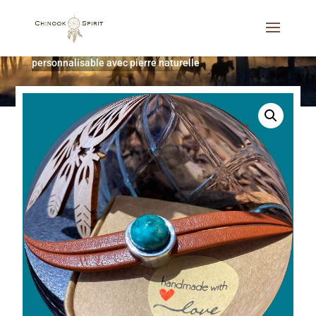
Accueil
/
Bijoux
/
Bracelets
/
Bracelet en cuir
personnalisable avec pierre naturelle