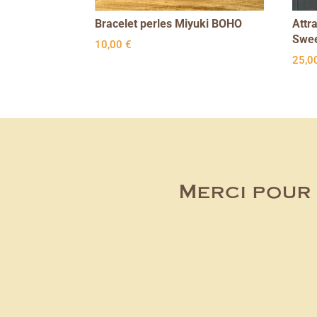
Bracelet perles Miyuki BOHO
Attr
Swee
10,00
€
25,0
Merci pour 