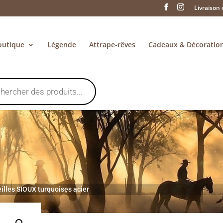
Livraison 
outique
Légende
Attrape-rêves
Cadeaux & Décoratio
eilles SIOUX turquoises acier