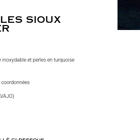
LES SIOUX
ER
e inoxydable et perles en turquoise
es coordonnées
NAVAJO)
llé ci-dessous