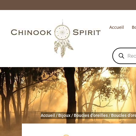
Accueil
B
Recherche
de
produits
Accueil
/
Bijoux
/
Boucles d'oreilles
/
Boucles d’or