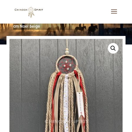
Accueil
/
Décoration d'intérieur
/
Noël
/
Attrape-rêves 6
cm Noël beige