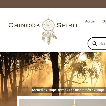
Accueil
B
Recherche
de
produits
Accueil
/
Attrape-rêves
/
Les macramés
/
Attrape