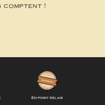
s comptent !
e
En point relais