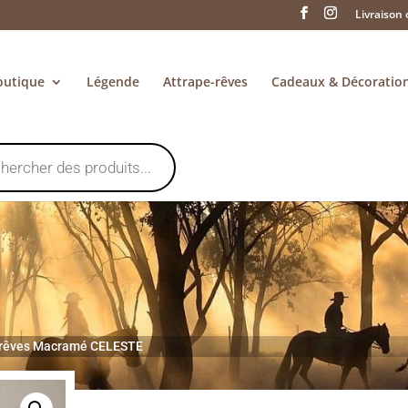
Livraison 
outique
Légende
Attrape-rêves
Cadeaux & Décoratio
 rêves Macramé CELESTE