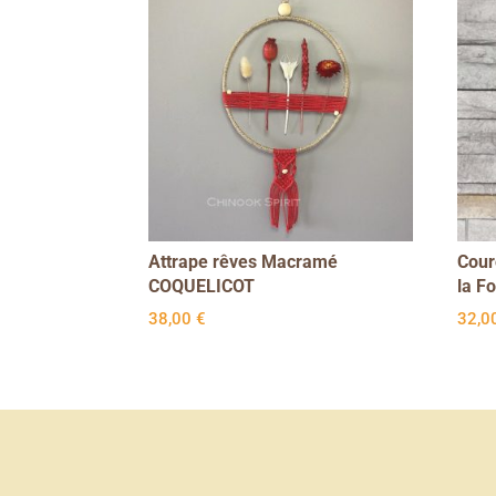
Attrape rêves Macramé
Cour
COQUELICOT
la Fo
38,00
€
32,0