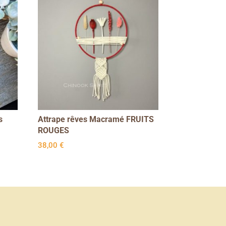
s
Attrape rêves Macramé FRUITS
ROUGES
38,00
€