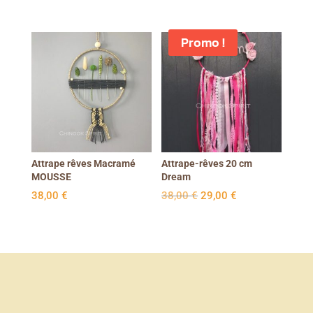
Promo !
Attrape rêves Macramé
Attrape-rêves 20 cm
MOUSSE
Dream
Le
Le
38,00
€
38,00
€
29,00
€
prix
prix
initial
actuel
était :
est :
38,00 €.
29,00 €.