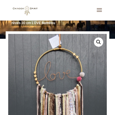
Accueil
/
Attrape-rêves
/
Les personnalisés
/
Attrape-
rêves 30 cm LOVE Bambou