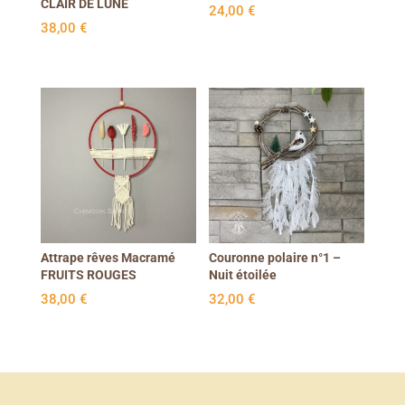
CLAIR DE LUNE
24,00
€
38,00
€
Attrape rêves Macramé
Couronne polaire n°1 –
FRUITS ROUGES
Nuit étoilée
38,00
€
32,00
€