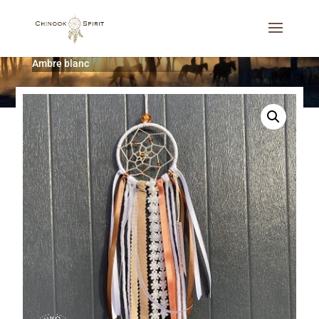
Accueil
/
Attrape-rêves
/
Les Toiles
/
Attrape-rêves 8 cm
Ambre blanc