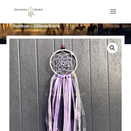
Accueil
/
Attrape-rêves
/
Les Toiles
/
Attrape-rêves 8 cm
Rainbow – Céleste Etoile