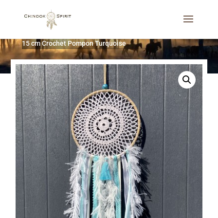
Accueil
/
Attrape-rêves
/
Les dentelles
/
Attrape-rêves
15 cm Crochet Pompon Turquoise