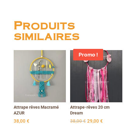
Produits
similaires
Promo !
Attrape rêves Macramé
Attrape-rêves 20 cm
AZUR
Dream
Le
Le
38,00
€
38,00
€
29,00
€
prix
prix
initial
actuel