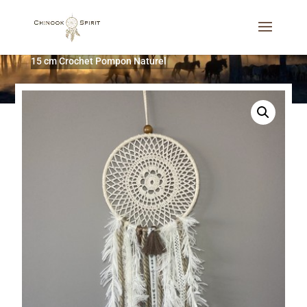
Accueil
/
Attrape-rêves
/
Les dentelles
/
Attrape-rêves
15 cm Crochet Pompon Naturel