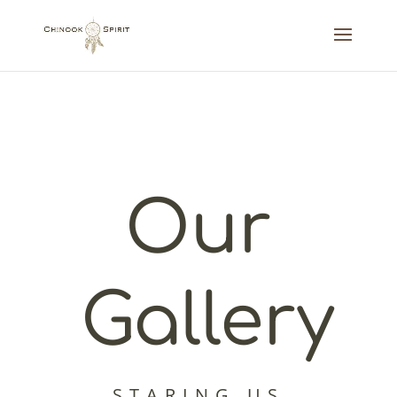
Our
Gallery
STARING US