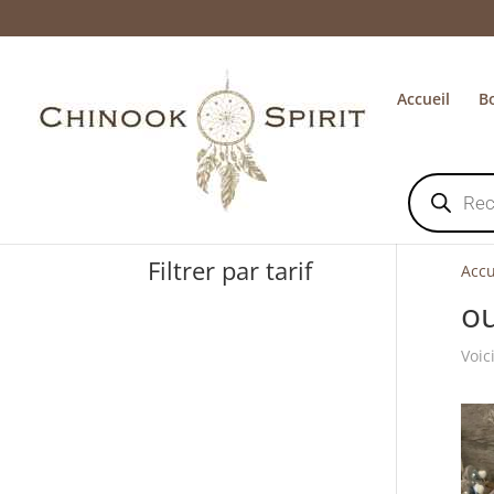
Accueil
B
Recherche
de
produits
Filtrer par tarif
Accu
ou
Voic