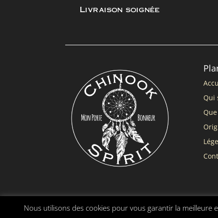
Livraison soignée
Pla
Accu
Qui 
Que 
Orig
Lég
Cont
Nous utilisons des cookies pour vous garantir la meilleure e
Chinook Spirit ® |
Mentions légales
|
Conditions gé