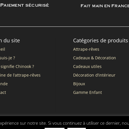
Paiement sécurisé
Fait main en Franc
n du site
Catégories de produits
eil
Attrape-rêves
suis-je ?
Cadeaux & Décoration
signifie Chinook ?
Cadeaux utiles
ine de l’attrape-rêves
Décoration d’intérieur
ende
Bijoux
act
Gamme Enfant
xpérience sur notre site. Si vous continuez à utiliser ce dernier, no
nérales de vente