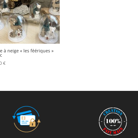
e à neige « les féériques »
c
00
€