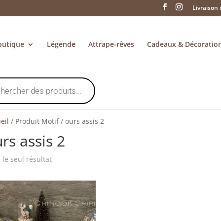
Livraison 
outique
Légende
Attrape-rêves
Cadeaux & Décoratio
eil
/
Produit Motif
/
ours assis 2
rs assis 2
i le seul résultat