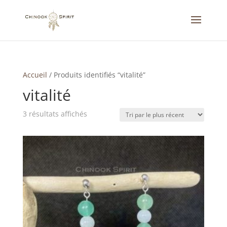
Accueil
/
Produits identifiés “vitalité”
vitalité
Trié
3 résultats affichés
du
plus
récent
au
plus
ancien