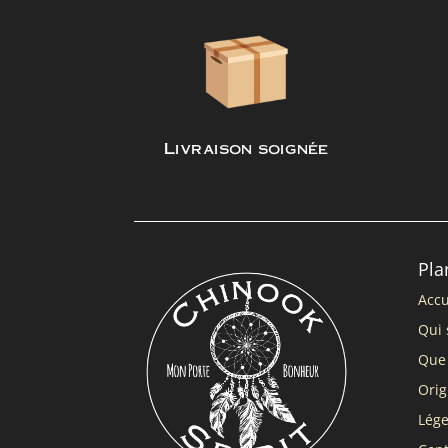
Livraison soignée
Pla
Accu
Qui 
Que 
Orig
Lég