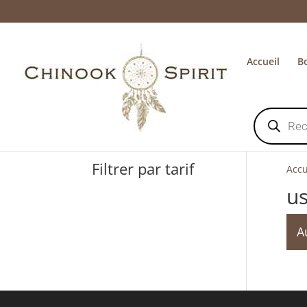
Accueil
B
Recherche
de
produits
Filtrer par tarif
Accu
u
A