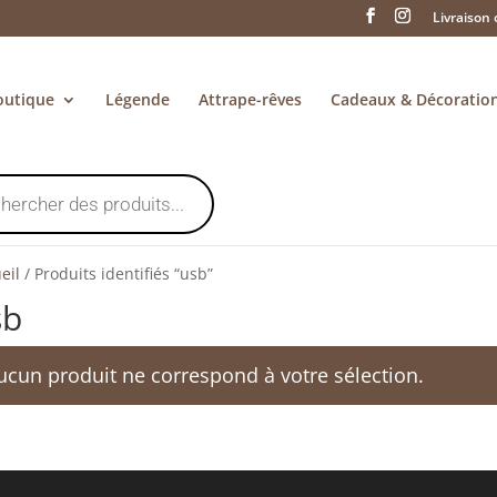
Livraison 
outique
Légende
Attrape-rêves
Cadeaux & Décoratio
eil
/
Produits identifiés “usb”
sb
ucun produit ne correspond à votre sélection.