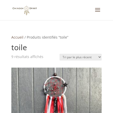
Accueil
/
Produits identifiés “toile”
toile
Trié
9 résultats affichés
du
plus
récent
au
plus
ancien