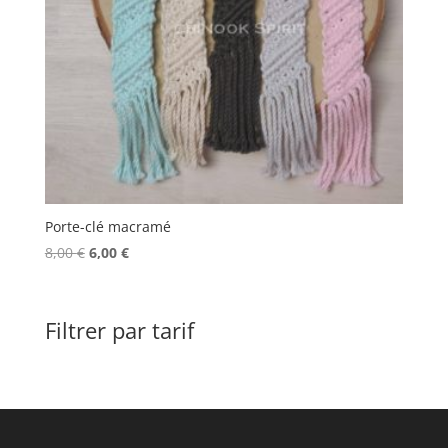
Porte-clé macramé
Le
Le
8,00
€
6,00
€
prix
prix
initial
actuel
était :
est :
Filtrer par tarif
8,00 €.
6,00 €.