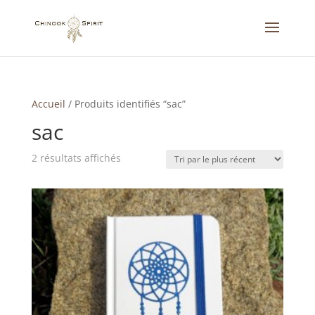
Accueil
/
Produits identifiés “sac”
sac
Trié
2 résultats affichés
du
plus
récent
au
plus
ancien