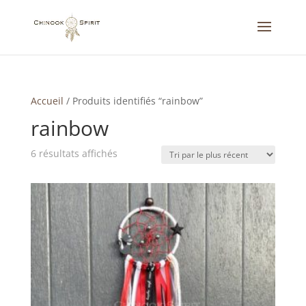
Accueil
/
Produits identifiés “rainbow”
rainbow
Trié
6 résultats affichés
du
plus
récent
au
plus
ancien