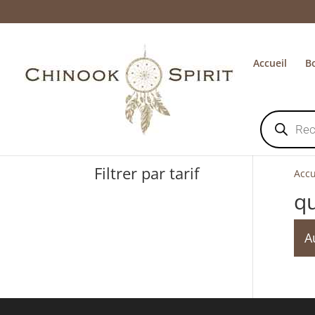
Accueil
B
Recherche
de
produits
Filtrer par tarif
Accu
q
A