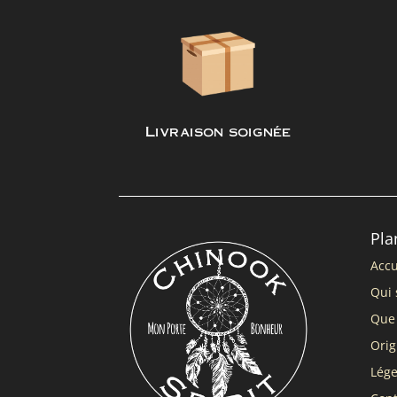
Livraison soignée
Pla
Accu
Qui 
Que 
Orig
Lég