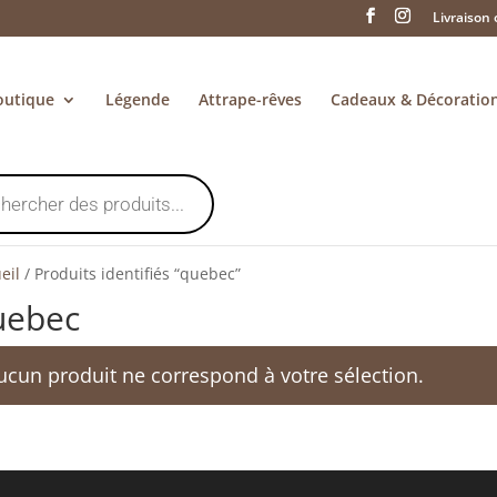
Livraison 
outique
Légende
Attrape-rêves
Cadeaux & Décoratio
eil
/
Produits identifiés “quebec”
uebec
ucun produit ne correspond à votre sélection.