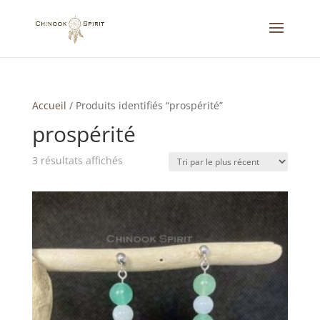
Accueil
/
Produits identifiés “prospérité”
prospérité
Trié
3 résultats affichés
du
plus
récent
au
plus
ancien