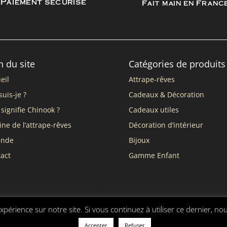
Paiement sécurisé
Fait main en Franc
n du site
Catégories de produits
eil
Attrape-rêves
suis-je ?
Cadeaux & Décoration
signifie Chinook ?
Cadeaux utiles
ine de l’attrape-rêves
Décoration d’intérieur
ende
Bijoux
act
Gamme Enfant
xpérience sur notre site. Si vous continuez à utiliser ce dernier, no
nérales de vente
Accepter
Refuser