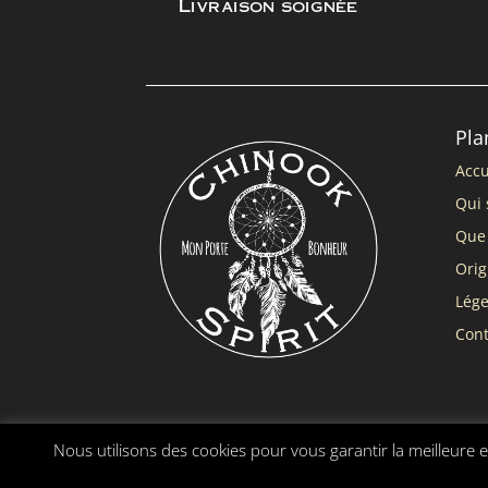
Livraison soignée
Pla
Accu
Qui 
Que 
Orig
Lég
Cont
Nous utilisons des cookies pour vous garantir la meilleure e
Chinook Spirit ® |
Mentions légales
|
Conditions gé