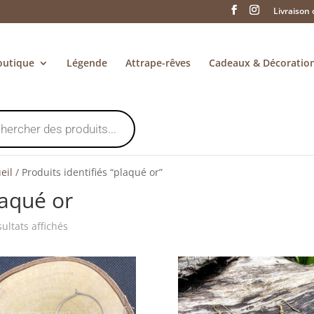
Livraison 
outique
Légende
Attrape-rêves
Cadeaux & Décoratio
eil
/
Produits identifiés “plaqué or”
aqué or
Trié
sultats affichés
du
plus
récent
au
plus