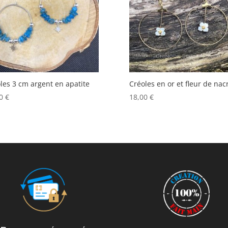
ancien
les 3 cm argent en apatite
Créoles en or et fleur de nac
00
€
18,00
€