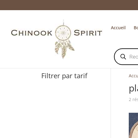
Accueil
B
Recherche
de
produits
Filtrer par tarif
Accu
pl
2 ré