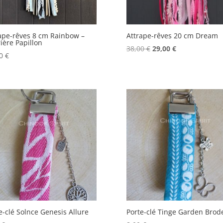
ape-rêves 8 cm Rainbow –
Attrape-rêves 20 cm Dream
rière Papillon
Le
Le
38,00
€
29,00
€
00
€
prix
prix
initial
actuel
était :
est :
38,00 €.
29,00 €.
e-clé Solnce Genesis Allure
Porte-clé Tinge Garden Brod