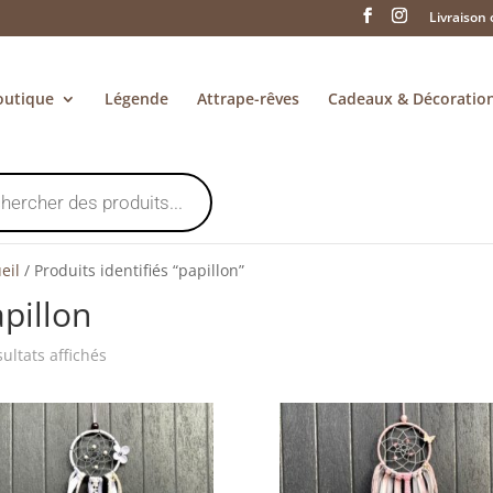
Livraison 
outique
Légende
Attrape-rêves
Cadeaux & Décoratio
eil
/
Produits identifiés “papillon”
pillon
Trié
sultats affichés
du
plus
récent
au
plus