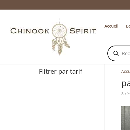
Accueil
B
Recherche
de
produits
Filtrer par tarif
Accu
pa
8 ré