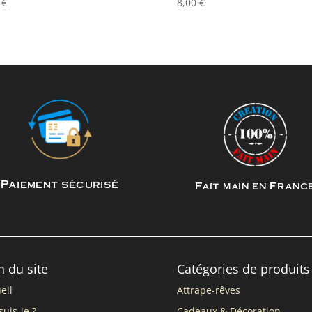
0
€
8,00
€
Paiement sécurisé
Fait main en Franc
n du site
Catégories de produits
eil
Attrape-rêves
suis-je ?
Cadeaux & Décoration