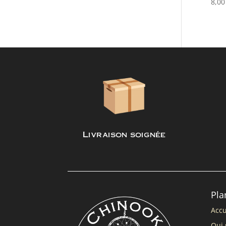
8,0
Livraison soignée
Pla
Accu
Qui 