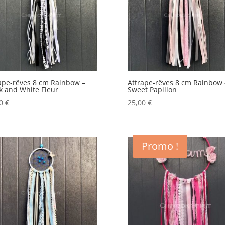
ancien
ape-rêves 8 cm Rainbow –
Attrape-rêves 8 cm Rainbow 
k and White Fleur
Sweet Papillon
00
€
25,00
€
Promo !