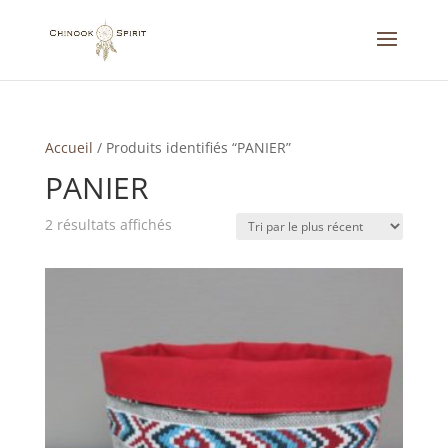
Accueil
/
Produits identifiés “PANIER”
PANIER
Trié
2 résultats affichés
du
plus
récent
au
plus
ancien