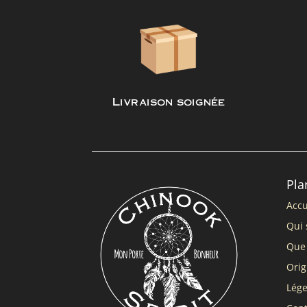
Livraison soignée
Pla
Accu
Qui 
Que 
Orig
Lég