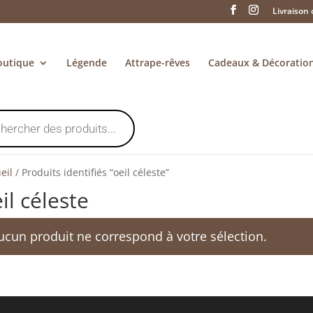
Livraison 
outique
Légende
Attrape-rêves
Cadeaux & Décoratio
eil
/
Produits identifiés “oeil céleste”
il céleste
ucun produit ne correspond à votre sélection.