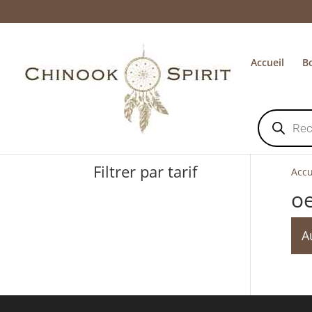
Accueil
B
Recherche
de
produits
Filtrer par tarif
Accu
oe
A