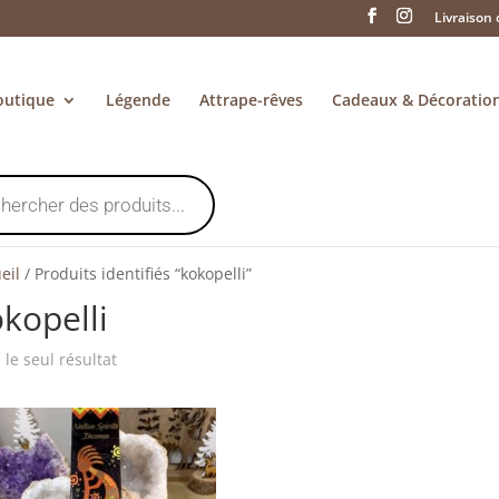
Livraison 
outique
Légende
Attrape-rêves
Cadeaux & Décoratio
eil
/
Produits identifiés “kokopelli”
kopelli
i le seul résultat