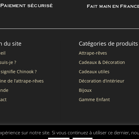
Paiement sécurisé
Fait main en Franc
n du site
Catégories de produits
eil
Attrape-rêves
suis-je ?
Cadeaux & Décoration
signifie Chinook ?
Cadeaux utiles
ine de l’attrape-rêves
Décoration d’intérieur
ende
Bijoux
act
Gamme Enfant
xpérience sur notre site. Si vous continuez à utiliser ce dernier, no
nérales de vente