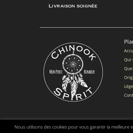
Livraison soignée
Pla
Accu
Qui 
Que 
Orig
Lég
Cont
Nous utilisons des cookies pour vous garantir la meilleure e
Chinook Spirit ® |
Mentions légales
|
Conditions gé