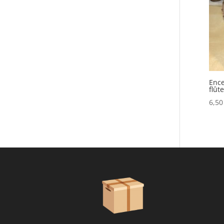
Ence
flûte
6,5