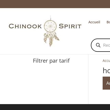
Accueil
B
Recherche
de
produits
Filtrer par tarif
Accu
ho
A