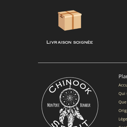
Livraison soignée
Pla
Accu
Qui 
Que 
Orig
Lég