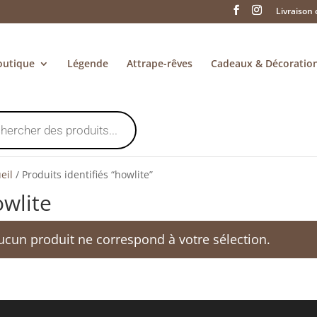
Livraison 
outique
Légende
Attrape-rêves
Cadeaux & Décoratio
eil
/
Produits identifiés “howlite”
wlite
ucun produit ne correspond à votre sélection.