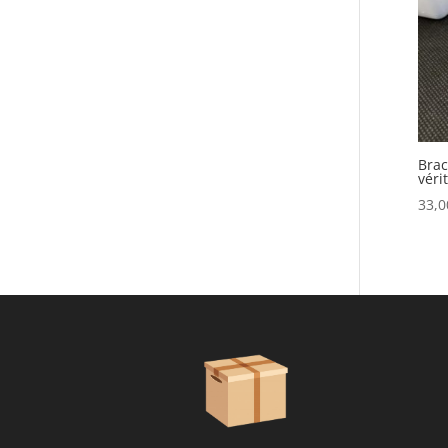
Brac
véri
33,