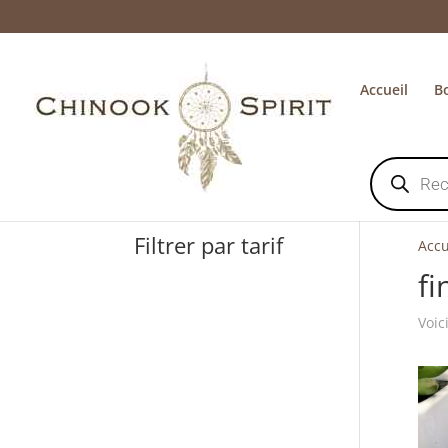
Accueil
B
Recherche
de
produits
Filtrer par tarif
Accu
fi
Voic