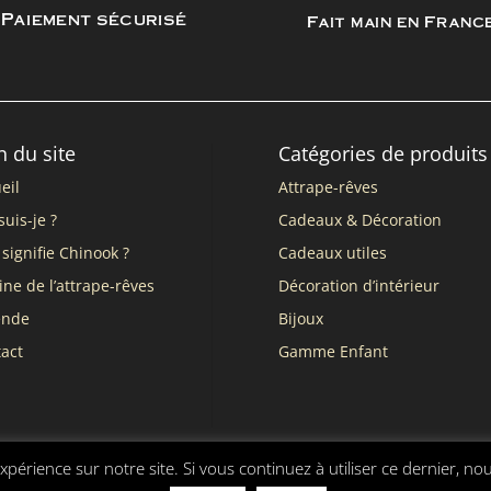
Paiement sécurisé
Fait main en Franc
n du site
Catégories de produits
eil
Attrape-rêves
suis-je ?
Cadeaux & Décoration
signifie Chinook ?
Cadeaux utiles
ine de l’attrape-rêves
Décoration d’intérieur
ende
Bijoux
act
Gamme Enfant
xpérience sur notre site. Si vous continuez à utiliser ce dernier, no
nérales de vente