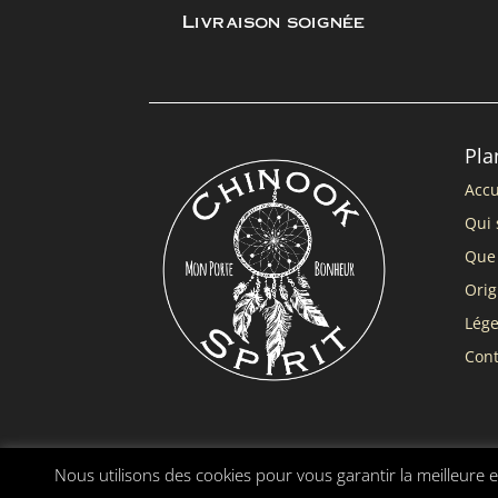
Livraison soignée
Pla
Accu
Qui 
Que 
Orig
Lég
Cont
Nous utilisons des cookies pour vous garantir la meilleure e
Chinook Spirit ® |
Mentions légales
|
Conditions gé