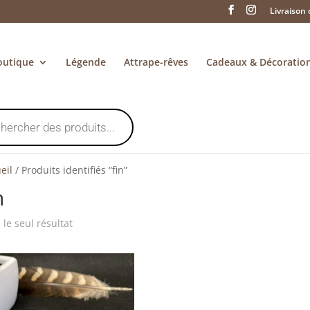
Livraison 
outique
Légende
Attrape-rêves
Cadeaux & Décoratio
eil
/
Produits identifiés “fin”
n
i le seul résultat