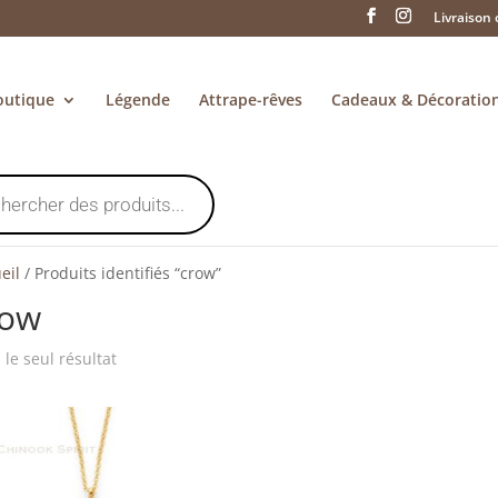
Livraison 
outique
Légende
Attrape-rêves
Cadeaux & Décoratio
eil
/
Produits identifiés “crow”
row
i le seul résultat