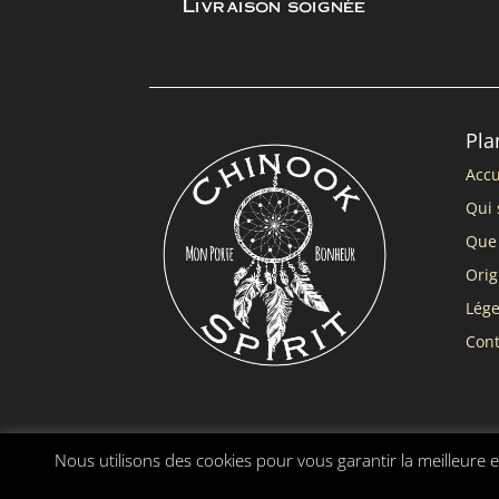
Livraison soignée
Pla
Accu
Qui 
Que 
Orig
Lég
Cont
Nous utilisons des cookies pour vous garantir la meilleure e
Chinook Spirit ® |
Mentions légales
|
Conditions gé