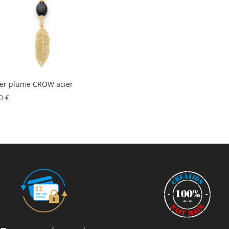
ier plume CROW acier
00
€