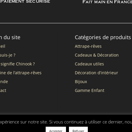
Paiement sécurisé
Fait main en Franc
n du site
Catégories de produits
eil
Attrape-rêves
suis-je ?
Cadeaux & Décoration
signifie Chinook ?
Cadeaux utiles
ine de l’attrape-rêves
Décoration d’intérieur
ende
Bijoux
act
Gamme Enfant
xpérience sur notre site. Si vous continuez à utiliser ce dernier, no
nérales de vente
Accepter
Refuser