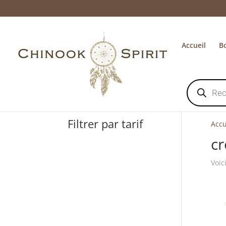
Accueil
B
Recherche
de
produits
Filtrer par tarif
Accu
c
Voic