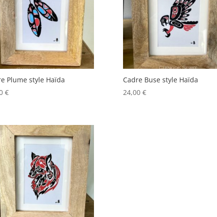
ancien
e Plume style Haïda
Cadre Buse style Haïda
00
€
24,00
€