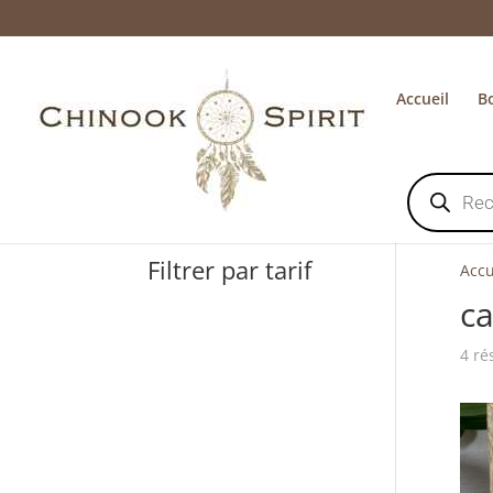
Accueil
B
Recherche
de
produits
Filtrer par tarif
Accu
c
4 ré