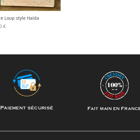
e Loup style Haïda
00
€
Paiement sécurisé
Fait main en Franc