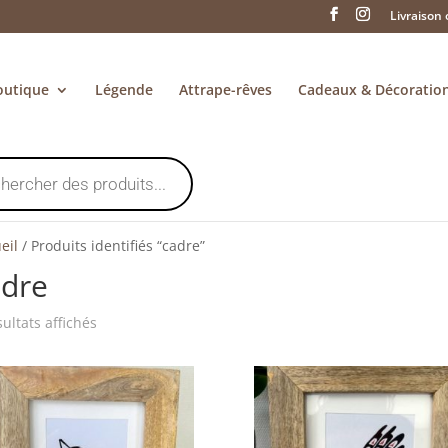
Livraison 
outique
Légende
Attrape-rêves
Cadeaux & Décoratio
eil
/
Produits identifiés “cadre”
adre
Trié
sultats affichés
du
plus
récent
au
plus