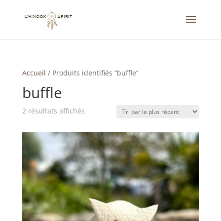
Accueil
/
Produits identifiés “buffle”
buffle
Trié
2 résultats affichés
du
plus
récent
au
plus
ancien