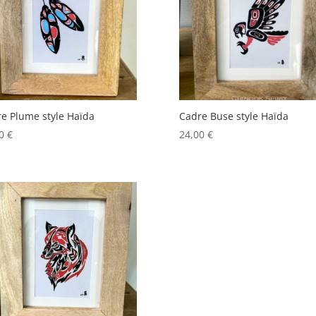
ancien
e Plume style Haïda
Cadre Buse style Haïda
00
€
24,00
€