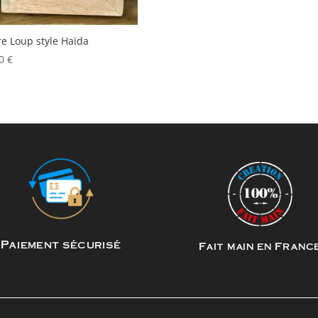
e Loup style Haïda
00
€
Paiement sécurisé
Fait main en Franc