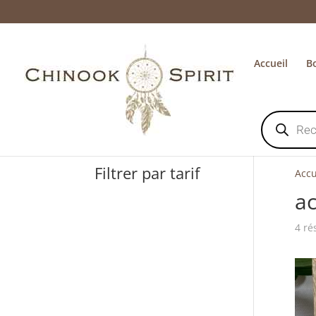
Accueil
B
Recherche
de
produits
Filtrer par tarif
Accu
ac
4 ré