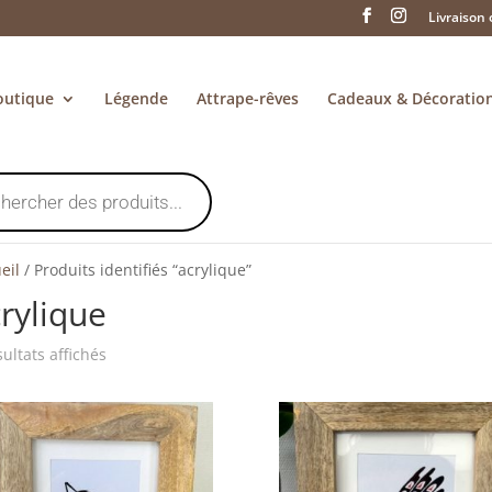
Livraison 
outique
Légende
Attrape-rêves
Cadeaux & Décoratio
eil
/
Produits identifiés “acrylique”
rylique
Trié
sultats affichés
du
plus
récent
au
plus