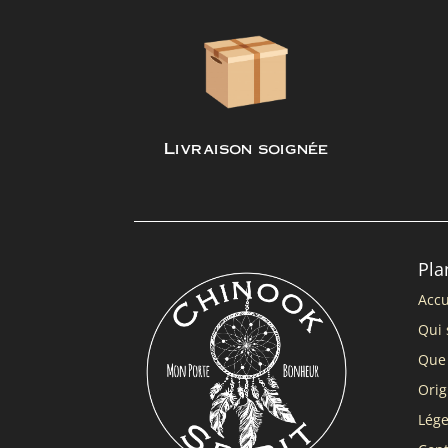
Livraison soignée
Pla
Accu
Qui 
Que 
Orig
Lég