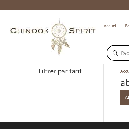
Accueil
B
Recherche
de
produits
Filtrer par tarif
Accu
ab
A