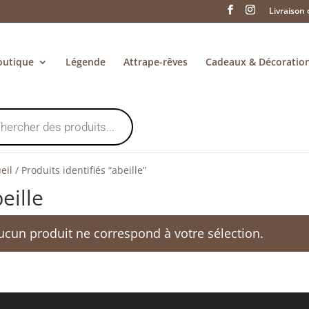
Livraison 
outique
Légende
Attrape-rêves
Cadeaux & Décoratio
eil
/
Produits identifiés “abeille”
eille
ucun produit ne correspond à votre sélection.