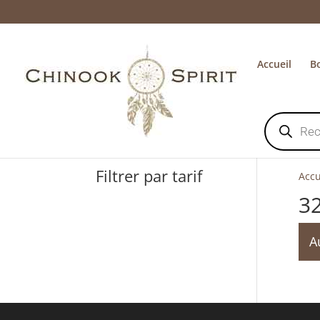
Accueil
B
Recherche
de
produits
Filtrer par tarif
Accu
3
A