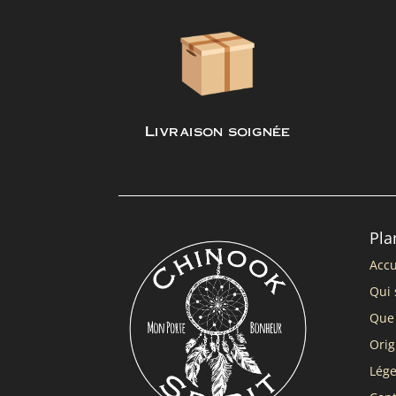
Livraison soignée
Pla
Accu
Qui 
Que 
Orig
Lég