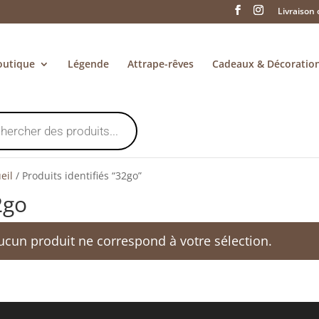
Livraison 
outique
Légende
Attrape-rêves
Cadeaux & Décoratio
eil
/
Produits identifiés “32go”
2go
ucun produit ne correspond à votre sélection.