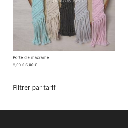
Porte-clé macramé
Le
Le
8,00
€
6,00
€
prix
prix
initial
actuel
était :
est :
Filtrer par tarif
8,00 €.
6,00 €.