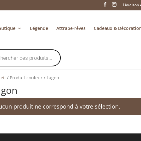
Livraison 
outique
Légende
Attrape-rêves
Cadeaux & Décoratio
eil
/
Produit couleur
/
Lagon
agon
ucun produit ne correspond à votre sélection.