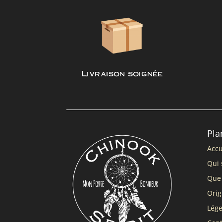
Livraison soignée
Pla
Accu
Qui 
Que 
Orig
Lég