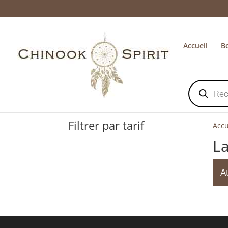
Accueil
B
Recherche
de
produits
Filtrer par tarif
Accu
L
A