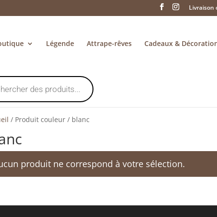
Livraison 
outique
Légende
Attrape-rêves
Cadeaux & Décoratio
eil
/
Produit couleur
/
blanc
anc
ucun produit ne correspond à votre sélection.