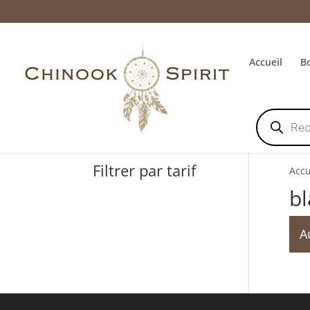
Accueil
B
Recherche
de
produits
Filtrer par tarif
Accu
bl
A