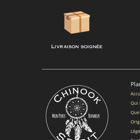
Livraison soignée
Pla
Accu
Qui 
Que 
Orig
Lég