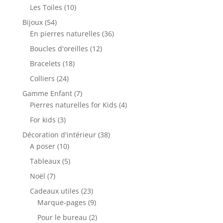
produits
10
Les Toiles
10
produits
54
Bijoux
54
produits
36
En pierres naturelles
36
produits
12
Boucles d'oreilles
12
produits
18
Bracelets
18
produits
24
Colliers
24
produits
7
Gamme Enfant
7
produits
4
Pierres naturelles for Kids
4
produits
3
For kids
3
produits
38
Décoration d'intérieur
38
10
produits
A poser
10
produits
5
Tableaux
5
produits
7
Noël
7
produits
23
Cadeaux utiles
23
produits
9
Marque-pages
9
produits
2
Pour le bureau
2