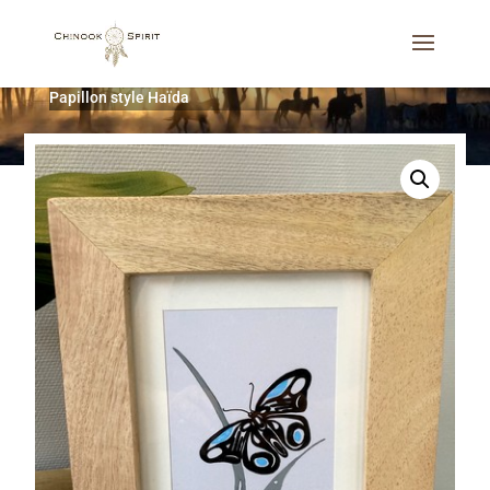
Accueil
/
Décoration d'intérieur
/
Tableaux
/
Cadre
Papillon style Haïda