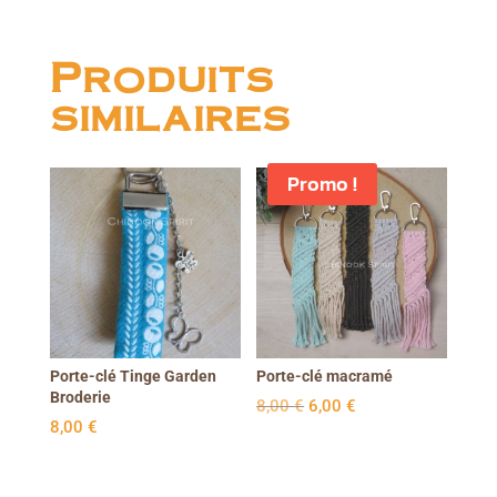
Produits
similaires
Promo !
Porte-clé Tinge Garden
Porte-clé macramé
Broderie
Le
Le
8,00
€
6,00
€
8,00
€
prix
prix
initial
actuel
était :
est :