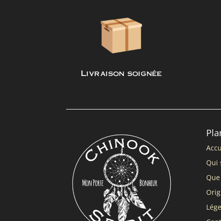
Livraison soignée
Pla
Accu
Qui 
Que 
Orig
Lég