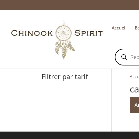
Accueil
B
Recherche
de
produits
Filtrer par tarif
Accu
c
A