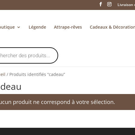
Livraison 
outique
Légende
Attrape-rêves
Cadeaux & Décoratio
eil
/
Produits identifiés “cadeau”
adeau
ucun produit ne correspond à votre sélection.